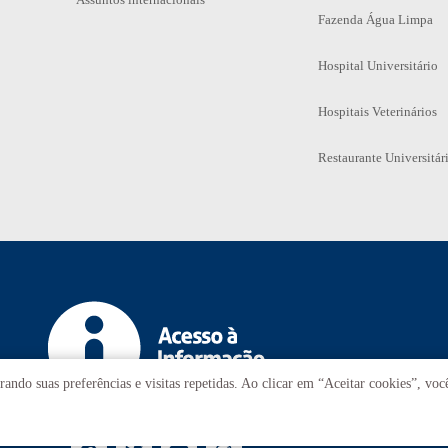
Fazenda Água Limpa
Hospital Universitário
Hospitais Veterinários
Restaurante Universitár
ando suas preferências e visitas repetidas. Ao clicar em “Aceitar cookies”, vo
T