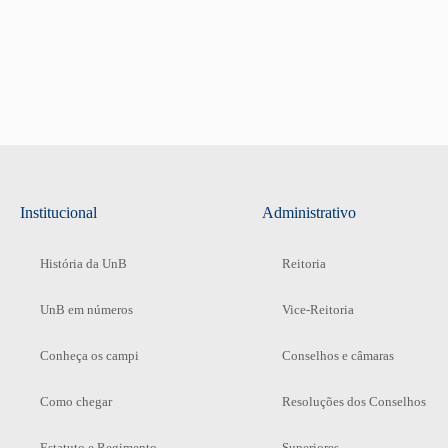
Institucional
Administrativo
História da UnB
Reitoria
UnB em números
Vice-Reitoria
Conheça os campi
Conselhos e câmaras
Como chegar
Resoluções dos Conselhos
Estatuto e Regimento
Superiores