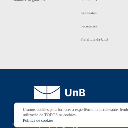
Decanatos
Secretarias
Prefeitura da UnB
Usamos cookies para fornecer a experiência mais relevante, lembr
Campus
Universitário Darcy Ribeiro
utilização de TODOS os cookies.
Brasília-DF | CEP 70910-900
Política de cookies
Horário de funcionamento: de 2ª a 6ª, das 7h às 23h.