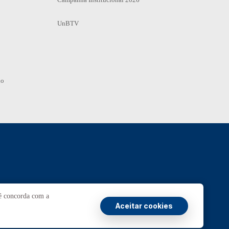
UnBTV
io
Ouvidoria
UnB
cê concorda com a
Aceitar cookies
ransparência e Prestação de Contas